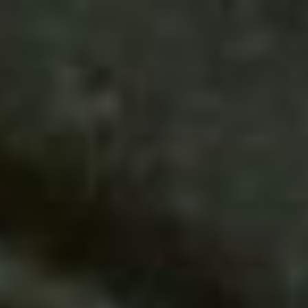
コ
ン
テ
ン
ツ
へ
ス
キ
ッ
プ