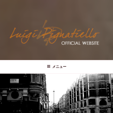
IGGY LUIGI PIGNATIELLO
Official Website
メニュー