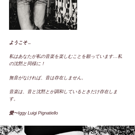
ようこそ ..
私はあなたが私の音楽を楽しむことを願っています…私
の沈黙と同様に！
無音がなければ、音は存在しません。
音楽は、音と沈黙とが調和しているときだけ存在しま
す。
愛
〜Iggy Luigi Pignatiello