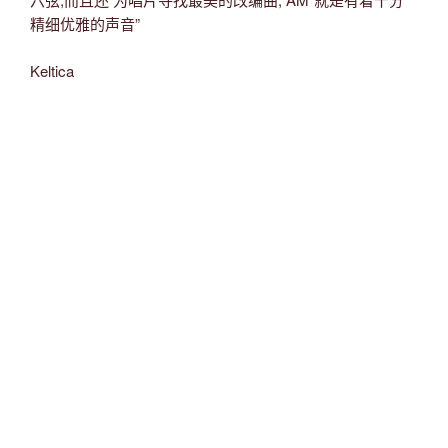
精细优雅的声音”
Keltica
“一个吉他家在国际剧院里,可以面对上万人群,用他个人的方
式表达他的音乐才华”
Celtica
“寻求简单,尽量减少物质的存在:这是Luigi Pignatiello第一个
唱片走的路线,吉他演奏和一个不会疲劳的音乐探索家…”
World Music Magazine
“..一个唱片,因而再创造了一种不同凡响及音乐交织那种千
变万化的情景,音乐互相交叉着用爵士作开头基础为了突出
地中海和南美洲的味道,而且还有布鲁斯的(一种美国黑人民
歌和舞蹈,funk的和摇摆舞)通过音乐更加突出内心深处的情
感,那种细腻的感觉,那种唯一的准确性,直接地感到”可以看